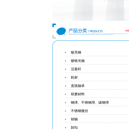
银亮钢
镀铬光轴
活塞杆
耗材
直线轴承
研磨材料
钢球、不锈钢球、碳钢球
不锈钢微丝
销轴
卸扣