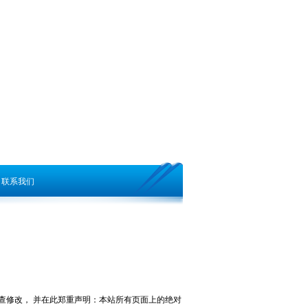
联系我们
查修改， 并在此郑重声明：本站所有页面上的绝对