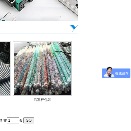
活塞杆包装
录 转
页