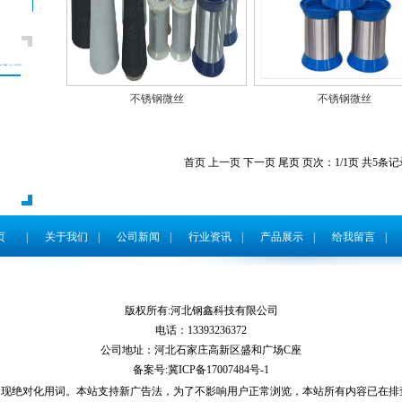
不锈钢微丝
不锈钢微丝
首页 上一页 下一页 尾页 页次：1/1页 共5条记
页
|
关于我们
|
公司新闻
|
行业资讯
|
产品展示
|
给我留言
|
版权所有:河北钢鑫科技有限公司
电话：13393236372
公司地址：河北石家庄高新区盛和广场C座
备案号:
冀ICP备17007484号-1
出现绝对化用词。本站支持新广告法，为了不影响用户正常浏览，本站所有内容已在排